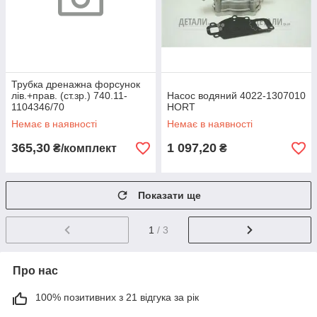
Трубка дренажна форсунок
лів.+прав. (ст.зр.) 740.11-
Насос водяний 4022-1307010
1104346/70
HORT
Немає в наявності
Немає в наявності
365,30
1 097,20
₴/комплект
₴
Показати ще
1
/ 3
Про нас
100% позитивних з 21 відгука за рік