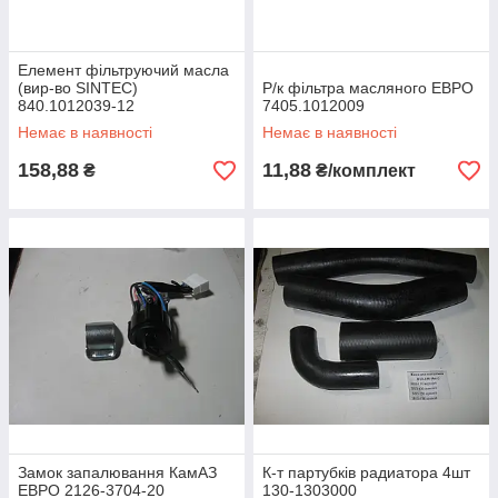
Елемент фільтруючий масла
(вир-во SINTEC)
Р/к фільтра масляного ЕВРО
840.1012039-12
7405.1012009
Немає в наявності
Немає в наявності
158,88
11,88
₴
₴/комплект
Замок запалювання КамАЗ
К-т партубків радиатора 4шт
ЕВРО 2126-3704-20
130-1303000