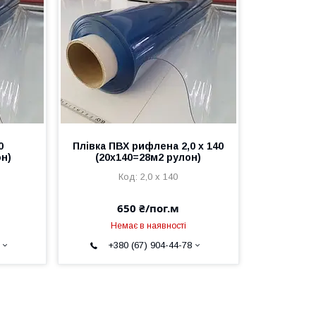
0
Плівка ПВХ рифлена 2,0 х 140
он)
(20х140=28м2 рулон)
2,0 х 140
650 ₴/пог.м
Немає в наявності
+380 (67) 904-44-78