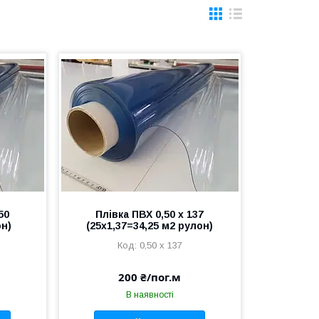
50
Плівка ПВХ 0,50 х 137
он)
(25х1,37=34,25 м2 рулон)
0,50 х 137
200 ₴/пог.м
В наявності