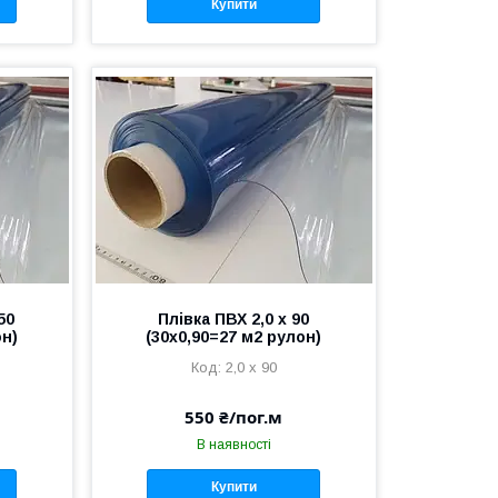
Купити
50
Плівка ПВХ 2,0 х 90
он)
(30х0,90=27 м2 рулон)
2,0 х 90
550 ₴/пог.м
В наявності
Купити