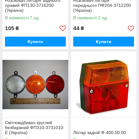
Розсіювач ліхтаря заднього
Розсіювач ліхтаря
правий ФП130-3716200
переднього ПФ204-3712200
(Україна)
(Україна)
В наявності 7 од.
В наявності 2 од.
105
44
₴
₴
Купити
Купити
Світловідбивач круглий
безбарвний ФП310-3731010-
Е (Україна)
Ліхтар задній Ф-400.00.00