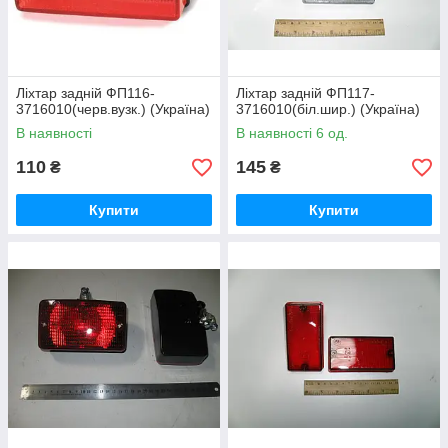
Ліхтар задній ФП116-
Ліхтар задній ФП117-
3716010(черв.вузк.) (Україна)
3716010(біл.шир.) (Україна)
В наявності
В наявності 6 од.
110
145
₴
₴
Купити
Купити