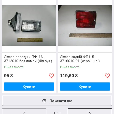
Ліхтар передній ПФ116-
Ліхтар задній ФП115-
3712010 без лампи (біл.вуз.)
3716010-01 (черв.шир.)
В наявності
В наявності
95
119,60
₴
₴
Купити
Купити
Показати ще
1
/ 8