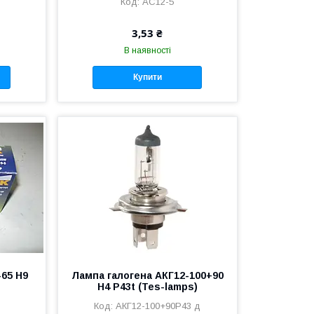
АС12-5
3,53 ₴
В наявності
Купити
-65 Н9
Лампа галогена АКГ12-100+90
Н4 Р43t (Tes-lamps)
АКГ12-100+90Р43 д