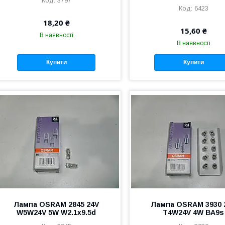
3797
6423
18,20 ₴
15,60 ₴
В наявності
В наявності
Купити
Купити
Лампа OSRAM 2845 24V
Лампа OSRAM 3930 
W5W24V 5W W2.1x9.5d
Т4W24V 4W ВА9s