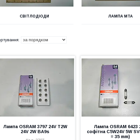
СВІТЛОДІОДИ
ЛАМПА МТА
Лампа OSRAM 3797 24V T2W
Лампа OSRAM 6423 
24V 2W BA9s
софітна C5W24V 5W SV8.
= 35 mm)