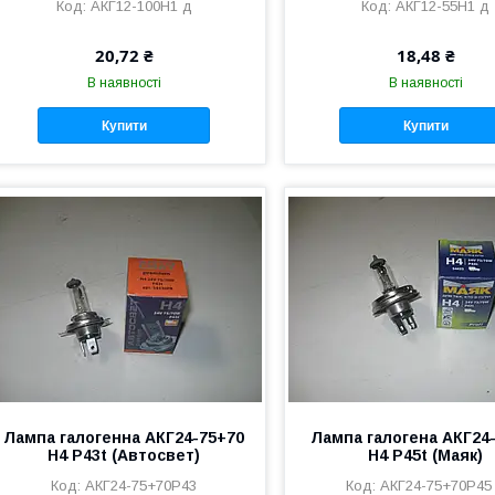
АКГ12-100Н1 д
АКГ12-55Н1 д
20,72 ₴
18,48 ₴
В наявності
В наявності
Купити
Купити
Лампа галогенна АКГ24-75+70
Лампа галогена АКГ24
Н4 Р43t (Автосвет)
Н4 Р45t (Маяк)
АКГ24-75+70Р43
АКГ24-75+70Р45