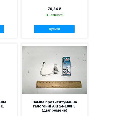
70,34 ₴
В наявності
Купити
нна
Лампа протититуманна
Н1
галогенні АКГ24-100Н3
(Діапромене)