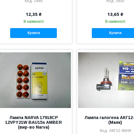
2845
3930
12,35 ₴
13,65 ₴
В наявності
В наявності
Купити
Купити
Лампа NARVA 17918CP
Лампа галогена АКГ12
12VPY21W BAU15s AMBER
(Маяк)
(вир-во Narva)
АКГ12-65Н9