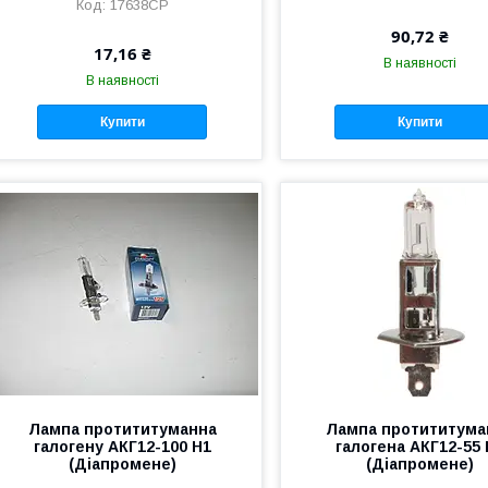
17638CP
90,72 ₴
17,16 ₴
В наявності
В наявності
Купити
Купити
Лампа протититуманна
Лампа протититума
галогену АКГ12-100 Н1
галогена АКГ12-55 
(Діапромене)
(Діапромене)