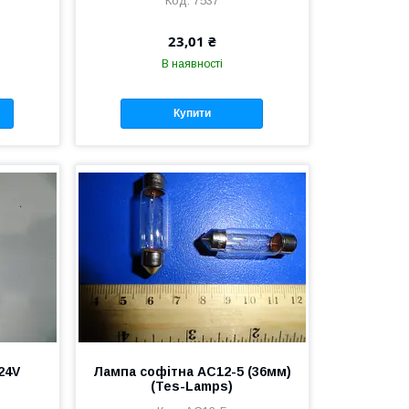
7537
23,01 ₴
В наявності
Купити
24V
Лампа софітна АС12-5 (36мм)
(Tes-Lamps)