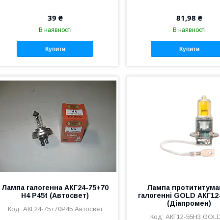
39 ₴
81,98 ₴
В наявності
В наявності
Купити
Купити
Лампа галогенна АКГ24-75+70
Лампа протититума
Н4 Р45t (Автосвет)
галогенні GOLD АКГ12
(Діапромен)
АКГ24-75+70Р45 Автосвет
АКГ12-55Н3 GOL