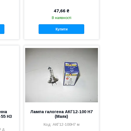
47,66 ₴
В наявності
Купити
нна
Лампа галогена АКГ12-100 Н7
-55 Н3
(Маяк)
АКГ12-100Н7 м
D д