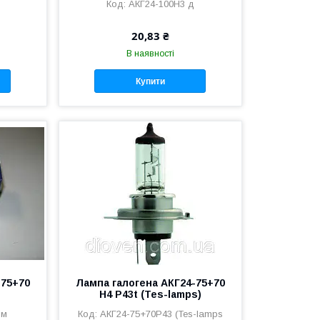
АКГ24-100Н3 д
20,83 ₴
В наявності
Купити
-75+70
Лампа галогена АКГ24-75+70
Н4 Р43t (Tes-lamps)
 м
АКГ24-75+70Р43 (Tes-lamps