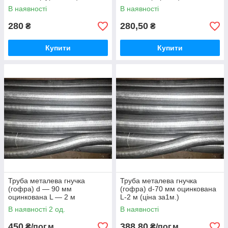
В наявності
В наявності
280
280,50
₴
₴
Купити
Купити
Труба металева гнучка
Труба металева гнучка
(гофра) d — 90 мм
(гофра) d-70 мм оцинкована
оцинкована L — 2 м
L-2 м (ціна за1м.)
В наявності 2 од.
В наявності
450
388,80
₴/пог.м
₴/пог.м