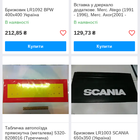
Вставка у дзеркало
Бризковик LR1092 BPW
додаткове. Merc. Atego (1991
400х400 Україна
- 1996), Merc. Axor(2001 -
2003). A050105
В наявності
В наявності
212,85
129,73
₴
₴
Купити
Купити
Табличка автопоїзда
прямокутна (металева) 5320-
Бризковик LR1003 SCANIA
8208016 (Туреччина)
650х350 (Україна)