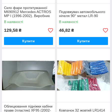
Скло фари протитуманної
M690912 Mercedes ACTROS
Подовжувач автомобільного
MP I (1996-2002). Виробник
ніпеля 90° метал LR-90
MARS
В наявності
В наявності
129,58
46,82
₴
₴
Купити
Купити
Облицювання підніжки кабіни
праве (пластик) XF95 (2002-
Ковпачок 32 жовтий LR1414