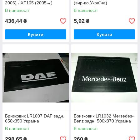
2006) - XF105 (2005→)
(вир-во Україна)
1642683 1695235
В наявності
В наявності
436,44
5,92
₴
₴
Купити
Купити
Бризковик LR1007 DAF задн.
Бризковик LR1032 Mersedes-
650х350 Україна
Benz задн. 500х370 Україна
В наявності
В наявності
298,65
260
₴
₴