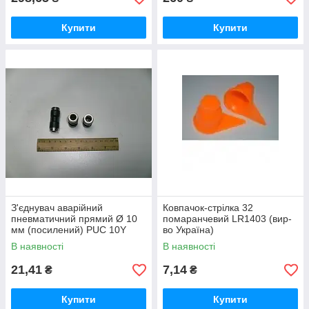
Купити
Купити
З'єднувач аварійний
Ковпачок-стрілка 32
пневматичний прямий Ø 10
помаранчевий LR1403 (вир-
мм (посилений) PUC 10Y
во Україна)
ЧОРНИЙ
В наявності
В наявності
21,41
7,14
₴
₴
Купити
Купити