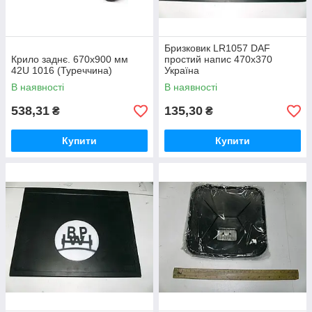
Бризковик LR1057 DAF
Крило заднє. 670х900 мм
простий напис 470х370
42U 1016 (Туреччина)
Україна
В наявності
В наявності
538,31
135,30
₴
₴
Купити
Купити