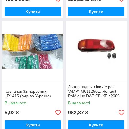
Купити
Купити
Ліхтар задній лівий с роз.
Ковпачок 32 червоний
"AMP" M611250L. Renault
LR1415 (вир-во Україна)
Pr/Midluv DAF CF-XF c2006
В наявності
В наявності
5,92
982,87
₴
₴
Купити
Купити