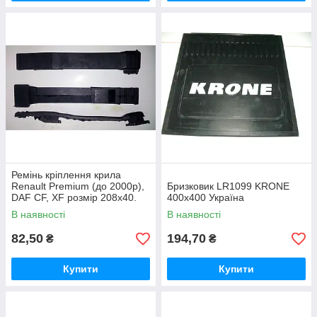
Ремінь кріплення крила
Renault Premium (до 2000р),
Бризковик LR1099 KRONE
DAF CF, XF розмір 208х40.
400х400 Україна
Вир-во Польща.
В наявності
В наявності
82,50
194,70
₴
₴
Купити
Купити