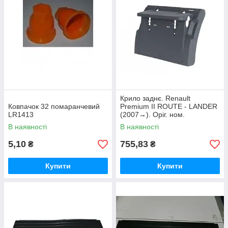
Крило заднє. Renault
Ковпачок 32 помаранчевий
Premium II ROUTE - LANDER
LR1413
(2007→). Оріг. ном.
7421094394
В наявності
В наявності
5,10
755,83
₴
₴
Купити
Купити