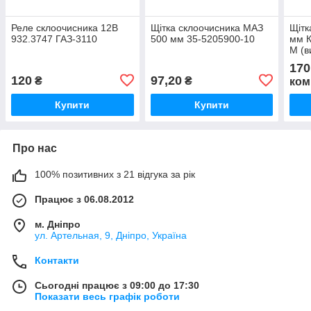
Реле склоочисника 12В
Щітка склоочисника МАЗ
Щітк
932.3747 ГАЗ-3110
500 мм 35-5205900-10
мм К
М (в
170
120
97,20
₴
₴
ком
Купити
Купити
Про нас
100% позитивних з 21 відгука за рік
Працює з 06.08.2012
м. Дніпро
ул. Артельная, 9, Дніпро, Україна
Контакти
Сьогодні працює з 09:00 до 17:30
Показати весь графік роботи