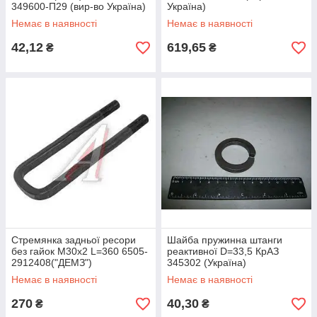
349600-П29 (вир-во Україна)
Україна)
Немає в наявності
Немає в наявності
42,12
619,65
₴
₴
Стремянка задньої ресори
Шайба пружинна штанги
без гайок М30х2 L=360 6505-
реактивної D=33,5 КрАЗ
2912408("ДЕМЗ")
345302 (Україна)
Немає в наявності
Немає в наявності
270
40,30
₴
₴