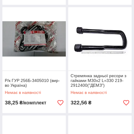
Стремянка задньої ресори з
Р/к ГУР 256Б-3405010 (вир-
гайками М30х2 L=330 219-
во Україна)
2912400("ДЕМЗ")
Немає в наявності
Немає в наявності
38,25
322,56
₴/комплект
₴