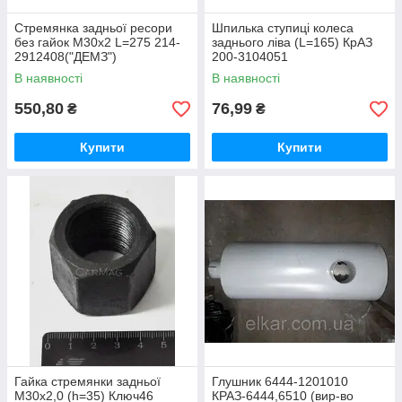
Стремянка задньої ресори
Шпилька ступиці колеса
без гайок М30х2 L=275 214-
заднього ліва (L=165) КрАЗ
2912408("ДЕМЗ")
200-3104051
В наявності
В наявності
550,80
76,99
₴
₴
Купити
Купити
Гайка стремянки задньої
Глушник 6444-1201010
М30х2,0 (h=35) Ключ46
КРАЗ-6444,6510 (вир-во