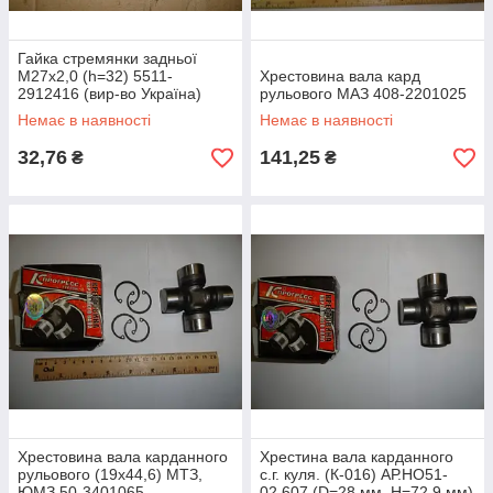
Гайка стремянки задньої
М27х2,0 (h=32) 5511-
Хрестовина вала кард
2912416 (вир-во Україна)
рульового МАЗ 408-2201025
Немає в наявності
Немає в наявності
32,76
141,25
₴
₴
Хрестовина вала карданного
Хрестина вала карданного
рульового (19х44,6) МТЗ,
с.г. куля. (К-016) АР.НО51-
ЮМЗ 50-3401065
02.607 (D=28 мм, H=72,9 мм)