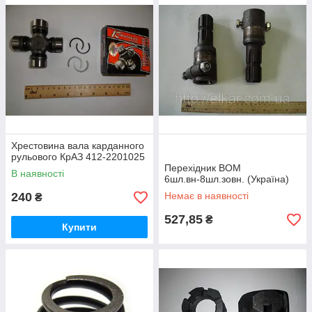
Хрестовина вала карданного
рульового КрАЗ 412-2201025
Перехідник ВОМ
В наявності
6шл.вн-8шл.зовн. (Україна)
240
Немає в наявності
₴
527,85
₴
Купити