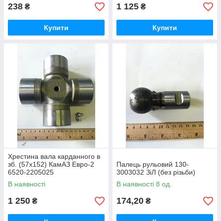
238
1 125
₴
₴
Купити
Купити
Хрестина вала карданного в
зб. (57х152) КамАЗ Евро-2
Палець рульовий 130-
6520-2205025
3003032 ЗіЛ (без різьби)
В наявності
В наявності 8 од.
1 250
174,20
₴
₴