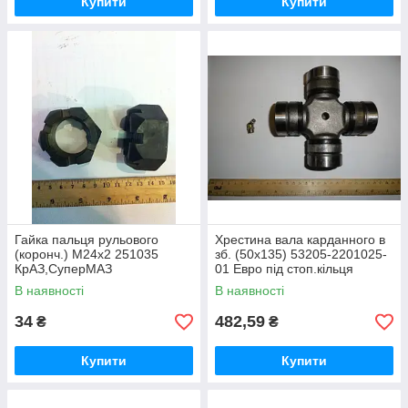
Купити
Купити
Гайка пальця рульового
Хрестина вала карданного в
(коронч.) М24х2 251035
зб. (50х135) 53205-2201025-
КрАЗ,СуперМАЗ
01 Евро під стоп.кільця
В наявності
В наявності
34
482,59
₴
₴
Купити
Купити