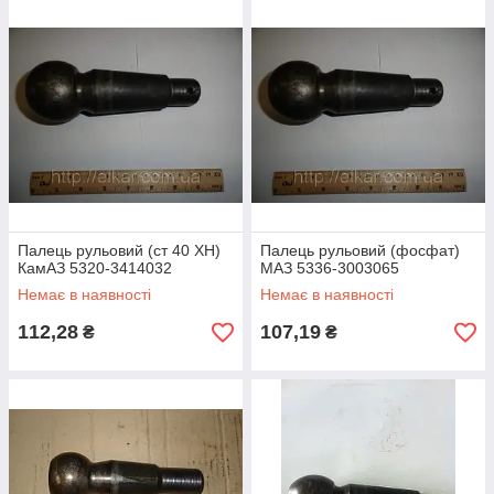
Палець рульовий (ст 40 ХН)
Палець рульовий (фосфат)
КамАЗ 5320-3414032
МАЗ 5336-3003065
Немає в наявності
Немає в наявності
112,28
107,19
₴
₴