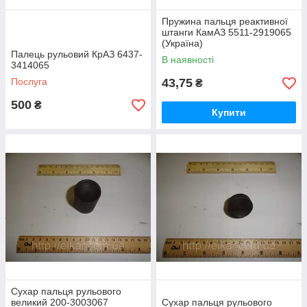
Пружина пальця реактивної
штанги КамАЗ 5511-2919065
(Україна)
Палець рульовий КрАЗ 6437-
В наявності
3414065
Послуга
43,75
₴
500
₴
Купити
Сухар пальця рульового
великий 200-3003067
Сухар пальця рульового