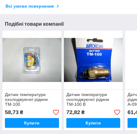
Всі умови повернення
Подібні товари компанії
Датчик температури
Датчик температури
Датч
охолоджуючої рідини
охолоджуючої рідини
ріди
ТМ-100
ТМ-100 В
А-09
TP8
58,73
72,82
61,
₴
₴
Купити
Купити