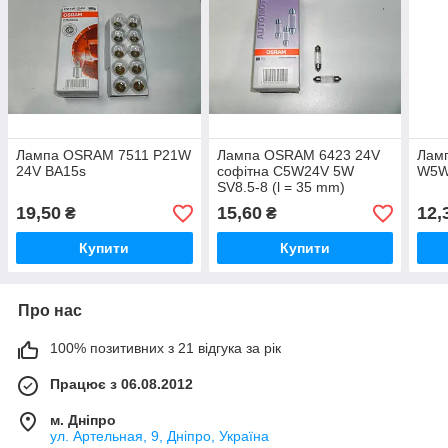
Лампа OSRAM 7511 P21W
Лампа OSRAM 6423 24V
Лам
24V ВА15s
софітна C5W24V 5W
W5W
SV8.5-8 (l = 35 mm)
19,50
15,60
12,
₴
₴
Купити
Купити
Про нас
100% позитивних з 21 відгука за рік
Працює з 06.08.2012
м. Дніпро
ул. Артельная, 9, Дніпро, Україна