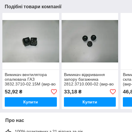
Подібні товари компанії
Вимикач вентилятора
Вимикач відкривання
Вими
опалювача ГАЗ
запору багажника
скла
3832.3710-02.15М (вир-во
2812.3710.000-02 (вир-во
(вир
"Авар")
"Авар")
52,92
33,18
46,
₴
₴
Купити
Купити
Про нас
100% позитивних з 21 відгука за рік