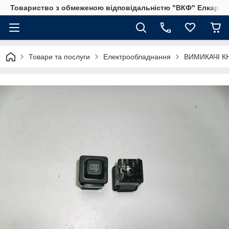
Товариство з обмеженою відповідальністю "ВКФ" Елкар"
Товари та послуги
Електрообладнання
ВИМИКАЧІ К