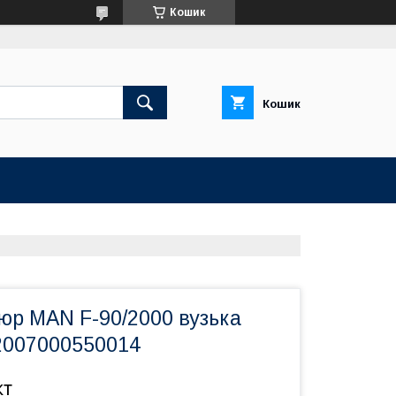
Кошик
Кошик
юр MAN F-90/2000 вузька
/2007000550014
кт