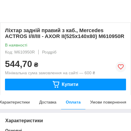
Ліхтар задній правий з каб., Mercedes
ACTROS I/II/III - AXOR II(525x140x80) М610950R
В наявності
Код: М610950R
Роздріб
544,70
₴
Мінімальна сума замовлення на сайті — 600 ₴
Купити
Характеристики
Доставка
Оплата
Умови повернення
Характеристики
Основні