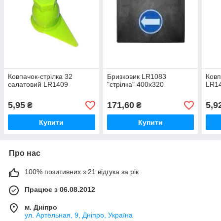
Ковпачок-стрілка 32
Бризковик LR1083
Ковп
салатовий LR1409
"стрілка" 400х320
LR14
5,95
171,60
5,9
₴
₴
Купити
Купити
Про нас
100% позитивних з 21 відгука за рік
Працює з 06.08.2012
м. Дніпро
ул. Артельная, 9, Дніпро, Україна