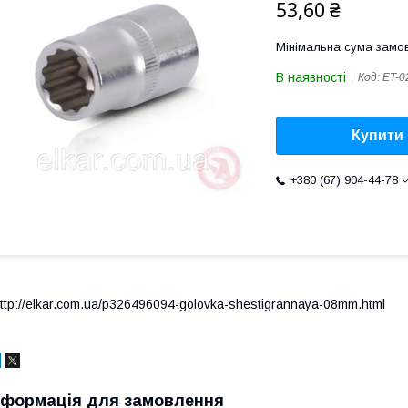
53,60 ₴
Мінімальна сума замов
В наявності
Код:
ET-0
Купити
+380 (67) 904-44-78
ttp://elkar.com.ua/p326496094-golovka-shestigrannaya-08mm.html
нформація для замовлення