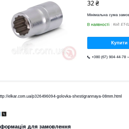
32 ₴
Мінімальна сума замов
В наявності
Код:
ET-0
Купити
+380 (67) 904-44-78
ttp://elkar.com.ua/p326496094-golovka-shestigrannaya-08mm.html
нформація для замовлення