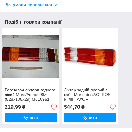
Всі умови повернення
Подібні товари компанії
Розсіювач ліхтаря заднего
Ліхтар задній правий з
лівий Mers/Actros 96>
каб., Mercedes ACTROS
(528x135x29) M610951
I/II/III - AXOR
II(525x140x80) М610950R
219,99
544,70
₴
₴
Купити
Купити