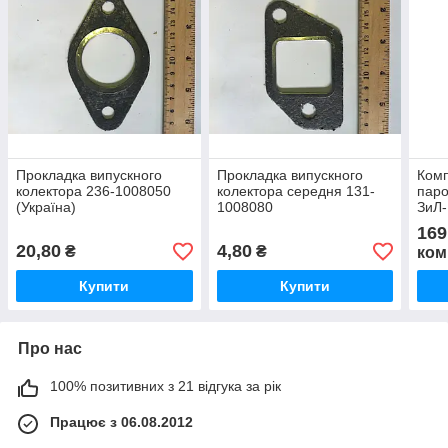
Прокладка випускного
Прокладка випускного
Комп
колектора 236-1008050
колектора середня 131-
паро
(Україна)
1008080
ЗиЛ-
169
20,80
4,80
₴
₴
ком
Купити
Купити
Про нас
100% позитивних з 21 відгука за рік
Працює з 06.08.2012