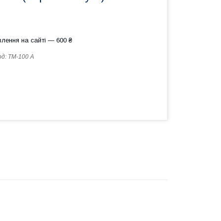
лення на сайті — 600 ₴
од:
ТМ-100 А