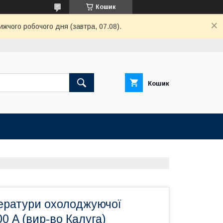
Кошик
ижчого робочого дня (завтра, 07.08).
Кошик
ератури охолоджуючої
0 А (вир-во Калуга)