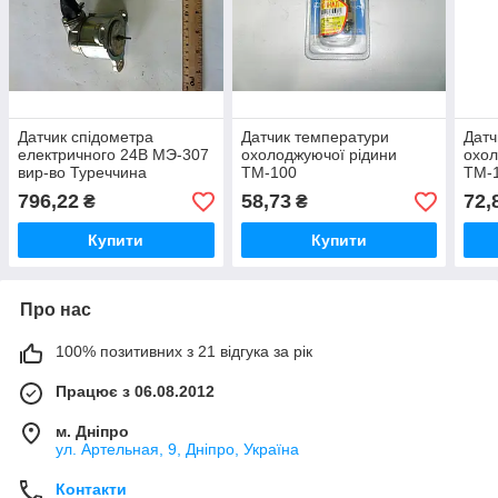
Датчик спідометра
Датчик температури
Датч
електричного 24В МЭ-307
охолоджуючої рідини
охол
вир-во Туреччина
ТМ-100
ТМ-
796,22
58,73
72,
₴
₴
Купити
Купити
Про нас
100% позитивних з 21 відгука за рік
Працює з 06.08.2012
м. Дніпро
ул. Артельная, 9, Дніпро, Україна
Контакти