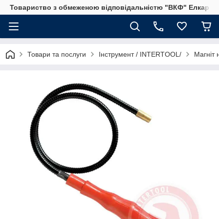
Товариство з обмеженою відповідальністю "ВКФ" Елкар"
Товари та послуги
Інструмент / INTERTOOL/
Магніт 