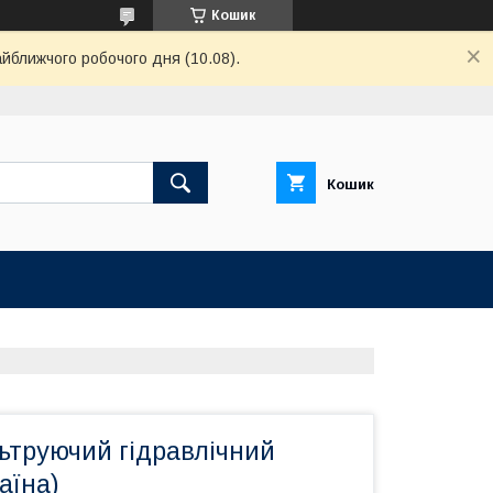
Кошик
айближчого робочого дня (10.08).
Кошик
ьтруючий гідравлічний
аїна)