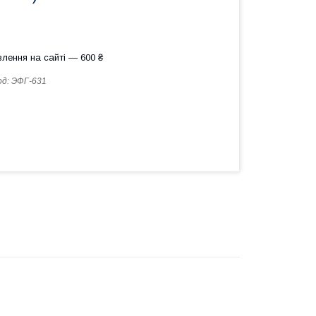
лення на сайті — 600 ₴
од:
ЭФГ-631