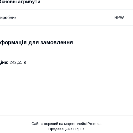
Основні атрибути
иробник
BPW
нформація для замовлення
іна:
242,55 ₴
Сайт створений на маркетплейсі
Prom.ua
Продавець на Bigl.ua