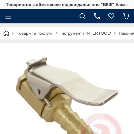
Товариство з обмеженою відповідальністю "ВКФ" Елкар"
Товари та послуги
Інструмент / INTERTOOL/
Наконеч