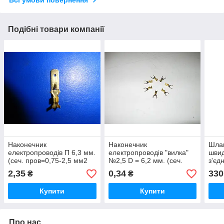
Подібні товари компанії
Наконечник
Наконечник
Шлан
електропроводів П 6,3 мм.
електропроводів "вилка"
шви
(сеч. пров=0,75-2,5 мм2
№2,5 D = 6,2 мм. (сеч.
з'єд
(Туреччина) пак.300 шт.
пров=1,5-2,0 мм²
до 1
2,35
0,34
330
₴
₴
(Туреччина)
Купити
Купити
Про нас