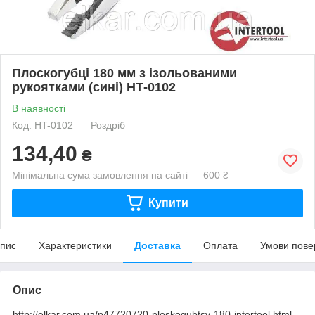
Плоскогубці 180 мм з ізольованими
рукоятками (сині) НТ-0102
В наявності
Код: HT-0102
Роздріб
134,40
₴
Мінімальна сума замовлення на сайті — 600 ₴
Купити
пис
Характеристики
Доставка
Оплата
Умови пове
Опис
http://elkar.com.ua/p47720720-ploskogubtsy-180-intertool.html