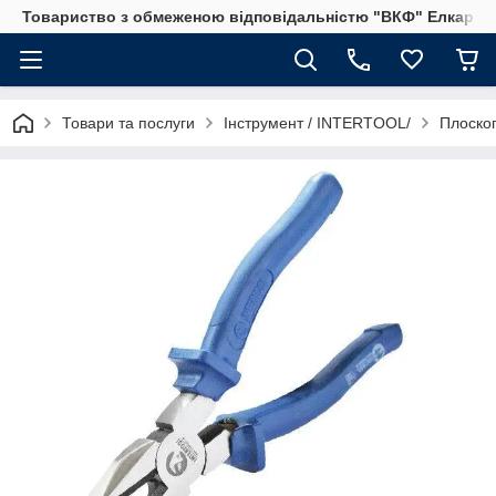
Товариство з обмеженою відповідальністю "ВКФ" Елкар"
Товари та послуги
Інструмент / INTERTOOL/
Плоског