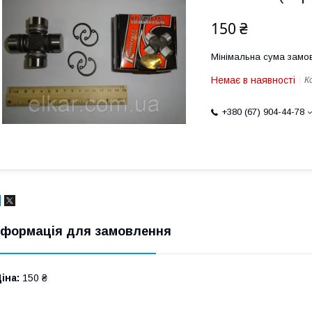
150 ₴
Мінімальна сума замов
Немає в наявності
К
+380 (67) 904-44-78
нформація для замовлення
іна:
150 ₴