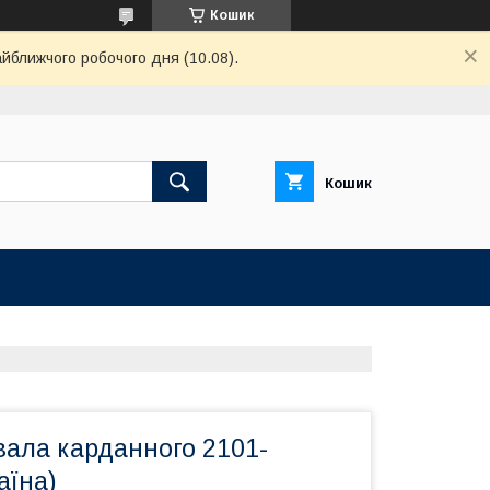
Кошик
айближчого робочого дня (10.08).
Кошик
вала карданного 2101-
аїна)