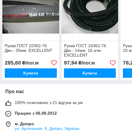
Рукав ГОСТ 10362-76
Рукав ГОСТ 10362-76
Рука
Двн.- 35мм. EXCELLENT
Двн.- 14мм. 16 атм.
10 
EXCELLENT
285,60
97,94
78,
₴/пог.м
₴/пог.м
Купити
Купити
Про нас
100% позитивних з 21 відгука за рік
Працює з 06.08.2012
м. Дніпро
ул. Артельная, 9, Дніпро, Україна