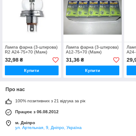
Лампа фарна (3-штирова)
Лампа фарна (3-штирова)
Ламп
R2 А24-75+70 (Маяк)
А12-75+70 (Маяк)
А24-
32,98
31,36
29,
₴
₴
Купити
Купити
Про нас
100% позитивних з 21 відгука за рік
Працює з 06.08.2012
м. Дніпро
ул. Артельная, 9, Дніпро, Україна