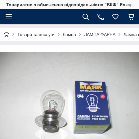
Товариство з обмеженою відповідальністю "ВКФ" Елкар"
Товари та послуги
Лампа
ЛАМПА ФАРНА
Лампа 