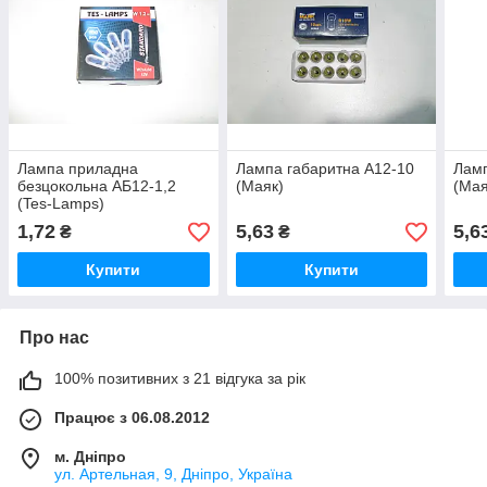
Лампа приладна
Лампа габаритна А12-10
Ламп
безцокольна АБ12-1,2
(Маяк)
(Мая
(Tes-Lamps)
1,72
5,63
5,6
₴
₴
Купити
Купити
Про нас
100% позитивних з 21 відгука за рік
Працює з 06.08.2012
м. Дніпро
ул. Артельная, 9, Дніпро, Україна