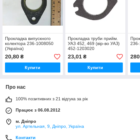
Прокладка випускного
Прокладка труби прийм.
Прок
колектора 236-1008050
УАЗ 452, 469 (вір-во УАЗ)
236-
(Україна)
452-1203020
20,80
23,01
280
₴
₴
Купити
Купити
Про нас
100% позитивних з 21 відгука за рік
Працює з 06.08.2012
м. Дніпро
ул. Артельная, 9, Дніпро, Україна
Контакти