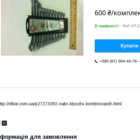
600 ₴/компле
В наявності
Код:
HT-1
Купити
+380 (67) 904-44-78
ttp://elkar.com.ua/p27273392-nabr-klyuchv-kombnovanih.html
нформація для замовлення