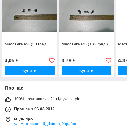
Маслянка М8 (90 град.)
Маслянка М6 (135 град.)
Масл
4,05
3,78
4,3
₴
₴
Купити
Купити
Про нас
100% позитивних з 21 відгука за рік
Працює з 06.08.2012
м. Дніпро
ул. Артельная, 9, Дніпро, Україна