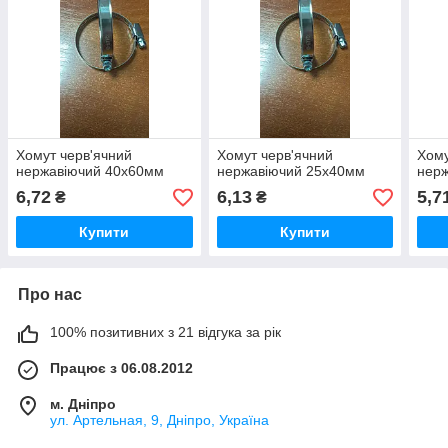
Хомут черв'ячний
Хомут черв'ячний
Хому
нержавіючий 40х60мм
нержавіючий 25х40мм
нер
6,72
6,13
5,7
₴
₴
Купити
Купити
Про нас
100% позитивних з 21 відгука за рік
Працює з 06.08.2012
м. Дніпро
ул. Артельная, 9, Дніпро, Україна