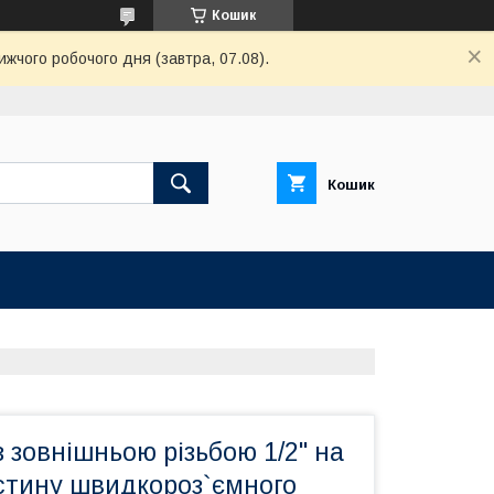
Кошик
ижчого робочого дня (завтра, 07.08).
Кошик
з зовнішньою різьбою 1/2" на
стину швидкороз`ємного