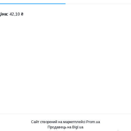
іна:
42,10 ₴
Сайт створений на маркетплейсі
Prom.ua
Продавець на Bigl.ua