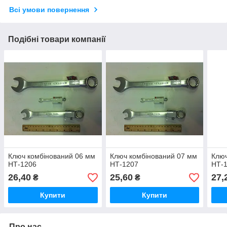
Всі умови повернення
Подібні товари компанії
Ключ комбінований 06 мм
Ключ комбінований 07 мм
Ключ
НТ-1206
НТ-1207
НТ-
26,40
25,60
27,
₴
₴
Купити
Купити
Про нас