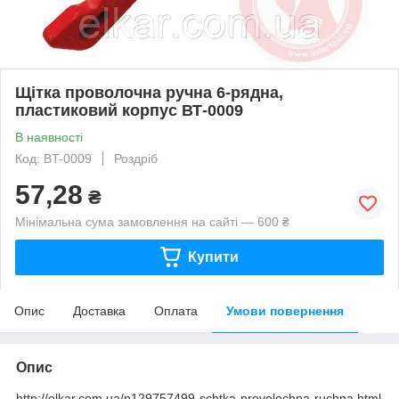
Щітка проволочна ручна 6-рядна,
пластиковий корпус ВТ-0009
В наявності
Код: BT-0009
Роздріб
57,28
₴
Мінімальна сума замовлення на сайті — 600 ₴
Купити
Опис
Доставка
Оплата
Умови повернення
Опис
http://elkar.com.ua/p129757499-schtka-provolochna-ruchna.html