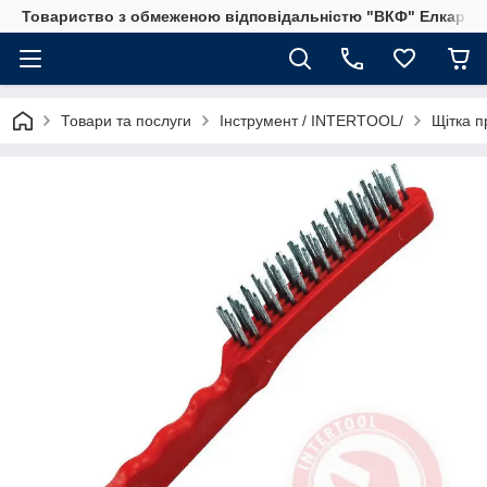
Товариство з обмеженою відповідальністю "ВКФ" Елкар"
Товари та послуги
Інструмент / INTERTOOL/
Щітка п