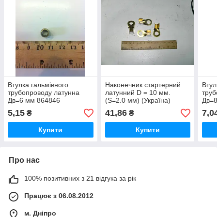
Втулка гальмівного
Наконечник стартерний
Втул
трубопроводу латунна
латунний D = 10 мм.
труб
Дв=6 мм 864846
(S=2.0 мм) (Україна)
Дв=
5,15
41,86
7,0
₴
₴
Купити
Купити
Про нас
100% позитивних з 21 відгука за рік
Працює з 06.08.2012
м. Дніпро