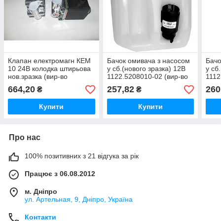
Клапан електромагн КЕМ
Бачок омивача з насосом
Бачо
10 24В колодка штирьова
у сб.(нового зразка) 12В
у сб
нов.зразка (вир-во
1122.5208010-02 (вир-во
1112
Турция)
"ПРАМО")
664,20
257,82
260
₴
₴
Купити
Купити
Про нас
100% позитивних з 21 відгука за рік
Працює з 06.08.2012
м. Дніпро
ул. Артельная, 9, Дніпро, Україна
Контакти