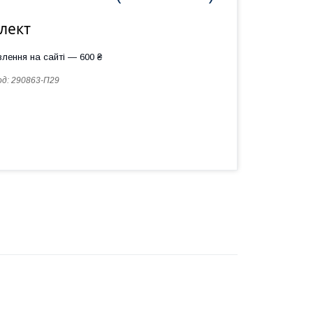
лект
лення на сайті — 600 ₴
од:
290863-П29