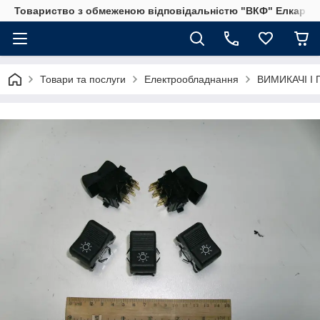
Товариство з обмеженою відповідальністю "ВКФ" Елкар"
Товари та послуги
Електрообладнання
ВИМИКАЧІ І 