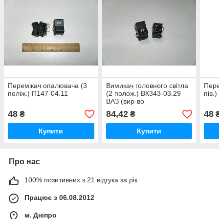
Перемікач опалювача (3
Вимикач головного світла
Пере
поліж.) П147-04.11
(2 полож.) ВК343-03.29
пів.
ВАЗ (вир-во
"Автоарматура")
48
84,42
48
₴
₴
Купити
Купити
Про нас
100% позитивних з 21 відгука за рік
Працює з 06.08.2012
м. Дніпро