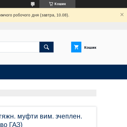
Кошик
ижчого робочого дня (завтра, 10.08).
Кошик
яжн. муфти вим. зчеплен.
-во ГАЗ)