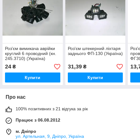
Роз'єм вимикача аврійки
Роз'єм штекерний ліхтаря
Роз'
круглий 6 проводний (кн.
заднього ФП-130 (Україна)
про
245.3710) (Україна)
ФГ30
24
31,39
13,
₴
₴
Купити
Купити
Про нас
100% позитивних з 21 відгука за рік
Працює з 06.08.2012
м. Дніпро
ул. Артельная, 9, Дніпро, Україна