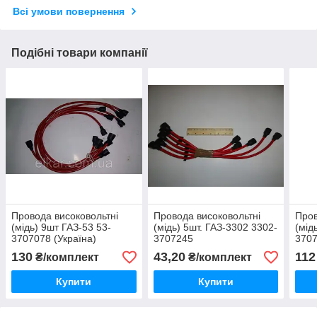
Всі умови повернення
Подібні товари компанії
Провода високовольтні
Провода високовольтні
Пров
(мідь) 9шт ГАЗ-53 53-
(мідь) 5шт. ГАЗ-3302 3302-
(мід
3707078 (Україна)
3707245
370
130
43,20
112
₴/комплект
₴/комплект
Купити
Купити