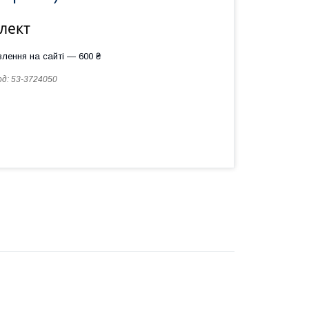
лект
лення на сайті — 600 ₴
од:
53-3724050