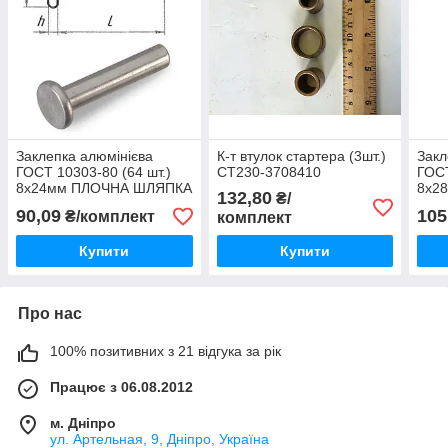
Заклепка алюмінієва
К-т втулок стартера (3шт.)
Закл
ГОСТ 10303-80 (64 шт.)
СТ230-3708410
ГОСТ
8х24мм ПЛОЧНА ШЛЯПКА
8х28
132,80
₴/
К-Т. (Україна)
90,09
105
₴/комплект
комплект
Купити
Купити
Про нас
100% позитивних з 21 відгука за рік
Працює з 06.08.2012
м. Дніпро
ул. Артельная, 9, Дніпро, Україна