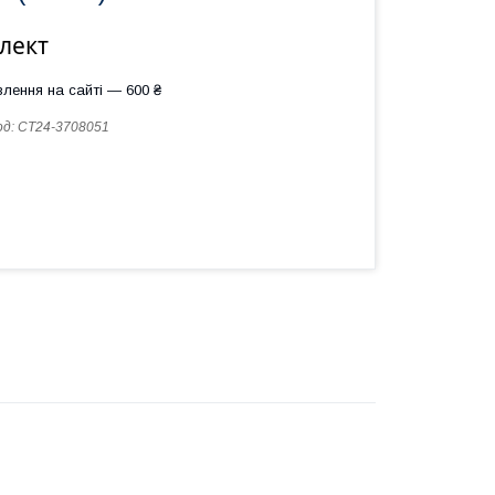
лект
лення на сайті — 600 ₴
од:
СТ24-3708051