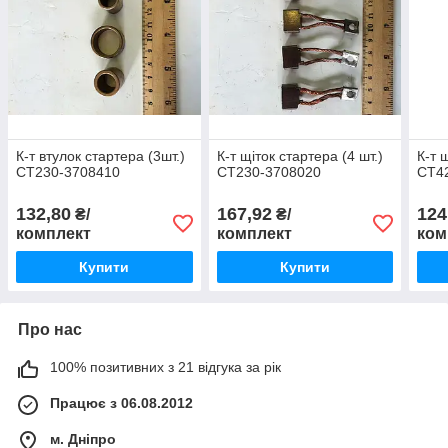
К-т втулок стартера (3шт.)
К-т щіток стартера (4 шт.)
К-т 
СТ230-3708410
СТ230-3708020
СТ4
132,80
167,92
124
₴/
₴/
комплект
комплект
ком
Купити
Купити
Про нас
100% позитивних з 21 відгука за рік
Працює з 06.08.2012
м. Дніпро