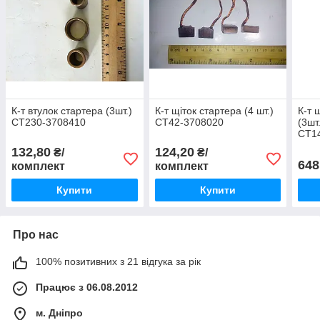
К-т втулок стартера (3шт.)
К-т щіток стартера (4 шт.)
К-т 
СТ230-3708410
СТ42-3708020
(3шт
СТ14
132,80
124,20
₴/
₴/
648
комплект
комплект
Купити
Купити
Про нас
100% позитивних з 21 відгука за рік
Працює з 06.08.2012
м. Дніпро