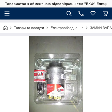
Товариство з обмеженою відповідальністю "ВКФ" Елкар"
Товари та послуги
Електрообладнання
ЗАМКИ ЗАП