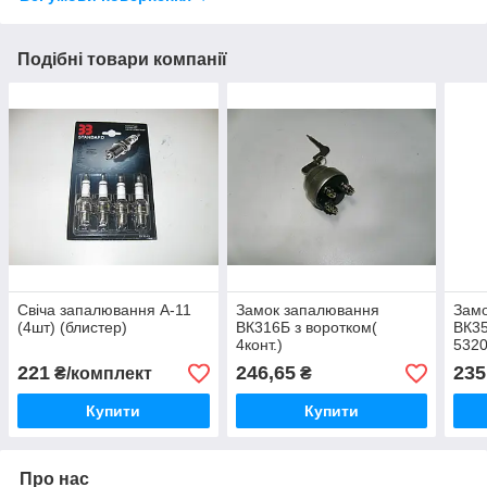
Подібні товари компанії
Свіча запалювання А-11
Замок запалювання
Зам
(4шт) (блистер)
ВК316Б з воротком(
ВК35
4конт.)
532
221
246,65
235
₴/комплект
₴
Купити
Купити
Про нас