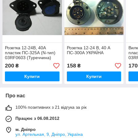
Розетка 12-24В, 40А
Розетка 12-24 В, 40 А
Вилк
пластик ПС-325А (N-тип)
ПС-300А УКРАЇНА
плас
03RF0603 (Туреччина)
03RF
200
158
170
₴
₴
Купити
Купити
Про нас
100% позитивних з 21 відгука за рік
Працює з 06.08.2012
м. Дніпро
ул. Артельная, 9, Дніпро, Україна